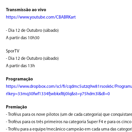
Transmissão ao vivo
https://www.youtube.com/CBABRKart
- Dia 12 de Outubro (sábado)
A partir das 10h30
SporTV
- Dia 12 de Outubro (sábado)
A partir das 13h
Programação
https://www.dropbox.com/scl/fi/cqdmc5utzq9w81rsosk6c/Progra
rlkey=33mq30fwf1334fjwbkxf8j0lq&st=y75hdm3l&dl=0
Premiação
- Troféus para os nove pilotos (um de cada categoria) que conquista
- Troféus para os três primeiros na categoria Super F4 e para os cinc
- Troféu para a equipe/mecânico campeão em cada uma das categori