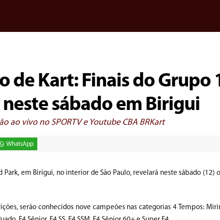
 de Kart: Finais do Grupo 
neste sábado em Birigui
issão ao vivo no SPORTV e Youtube CBA BRKart
WhatsApp
Park, em Birigui, no interior de São Paulo, revelará neste sábado (12) 
ições, serão conhecidos nove campeões nas categorias 4 Tempos: Miri
duado, F4 Sênior, F4 SS, F4 SSM, F4 Sênior 60+ e Super F4.