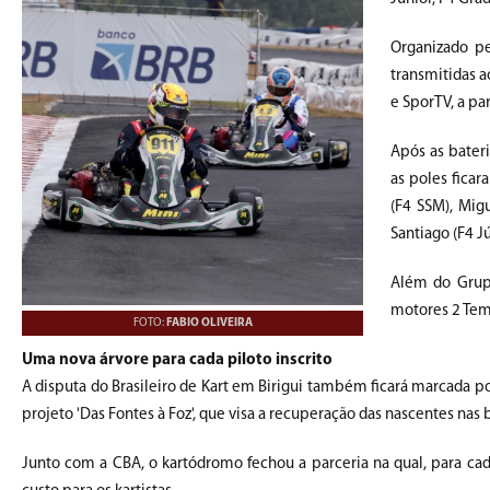
Organizado pe
transmitidas ao
e SporTV, a par
Após as bateri
as poles ficar
(F4 SSM), Mig
Santiago (F4 J
Além do Grupo
motores 2 Temp
FOTO:
FABIO OLIVEIRA
Uma nova árvore para cada piloto inscrito
A disputa do Brasileiro de Kart em Birigui também ficará marcada p
projeto 'Das Fontes à Foz', que visa a recuperação das nascentes nas 
Junto com a CBA, o kartódromo fechou a parceria na qual, para ca