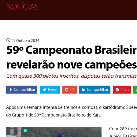
NOTÍCIAS
11 Outubro 2024
59º Campeonato Brasileiro
revelarão nove campeões 
Com quase 300 pilotos inscritos, disputas terão transm
Compartilhar
Tweet
+1
Compartilhar
Pin it
Após uma semana intensa de treinos e corridas, o kartódromo Speed 
do Grupo 1 do 59º Campeonato Brasileiro de Kart.
Com 289 inscr
Junior, F4 Gra