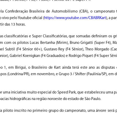
la Confederação Brasileira de Automobilismo (CBA), o campeonato t
 vivo pelo Youtube oficial (
https://www.youtube.com/CBABRKart
), a pa
tir das 13 horas.
as classificatórias e Super Classificatórias, que somadas definiram os gri
am com os pilotos Lucas Bertanha (Mirim), Bruno Grigatti (Super F4), M
uel Subtil (F4 Sênior 60+), Gustavo Rey (F4 Sênior), Theo Morgado (Ca
únior), Gabriel Koenigkan (F4 Graduados) e Rodrigo Piquet (F4 Super Sêni
 1, em Birigui, o Brasileiro de Kart ainda terá este ano as disputas
os (Londrina/PR), em novembro, e Grupo 3 / Shifter (Paulínia/SP), em
or uma iniciativa muito especial do Speed Park, que estabeleceu uma p
bacias hidrográficas na região noroeste do estado de São Paulo.
da piloto inscrito no primeiro grupo do campeonato, uma árvore será 