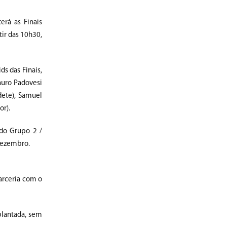
erá as Finais
rtir das 10h30,
ds das Finais,
auro Padovesi
dete), Samuel
or).
 do Grupo 2 /
 dezembro.
arceria com o
plantada, sem