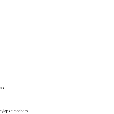
vas
mylaps e racehero