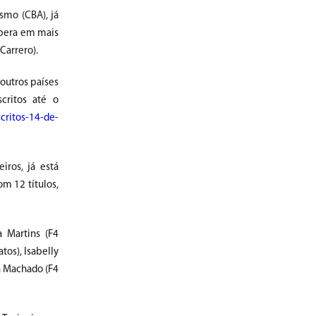
smo (CBA), já
upera em mais
Carrero).
 outros países
scritos até o
critos-14-de-
iros, já está
m 12 títulos,
a Martins (F4
tos), Isabelly
za Machado (F4