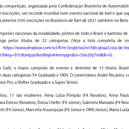
da competição, organizada pela Confederação Brasileira de Automobili
 inscrições, um recorde mundial num evento nacional de kart e que s
 anterior (545 inscrições no Brasileiro de Kart de 2021 também no Beto 
peões nacionais da modalidade, pilotos de todo o Brasil e kartistas de
iga pelos títulos de 22 categorias. (Veja a lista completa de in
:
https://www.dropbox.com/scl/fi/m1bvy63w2rv7r8lcqlraa/Lista-de-Ins
sx?rlkey=97c8tx4pja5km8hyb4l4mnyqm&st=5hn20y7m&dl=0
).
n Galli, o maior campeão do evento e detentor de 15 títulos Brasile
 duas categorias: F4 Graduado e OKN. O conterrâneo André Nicastro, co
ior Pro, a Shifter Graduado e a Super Sênior.
ritos, 11 são mulheres: Anna Luiza Pimpão (F4 Novatos), Anna Paul
ara Estevo (Novatos), Eloisa Chefer (F4 Júnior), Gabriela Manzato (F4 Nova
elli (F4 Júnior), Marcella Assumpção (F4 Júnior e OKN Júnior), Maria Lui