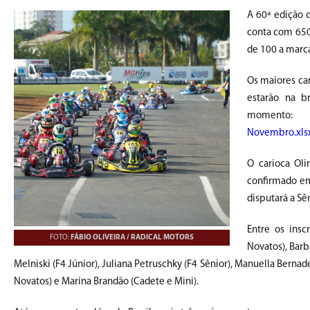
A 60ª edição 
conta com 650
de 100 a marca
Os maiores cam
estarão na br
momento
Novembro.xl
O carioca Oli
confirmado em
disputará a Sên
Entre os insc
FOTO:
FÁBIO OLIVEIRA / RADICAL MOTORS
Novatos), Barb
Melniski (F4 Júnior), Juliana Petruschky (F4 Sênior), Manuella Bernad
Novatos) e Marina Brandão (Cadete e Mini).