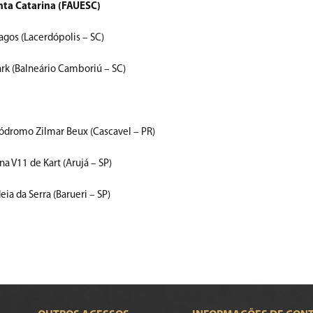
nta Catarina (FAUESC)
agos (Lacerdópolis – SC)
ark (Balneário Camboriú – SC)
ódromo Zilmar Beux (Cascavel – PR)
a V11 de Kart (Arujá – SP)
ia da Serra (Barueri – SP)