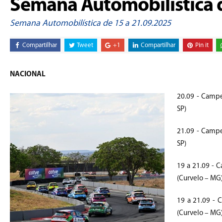
Semana Automobilística d
Semana Automobilística de 15 a 21.09.2025
Compartilhar
Tweet
+1
Compartilhar
Pin it
NACIONAL
20.09 - Campe
SP)
21.09 - Campe
SP)
19 a 21.09 - C
(Curvelo – MG
19 a 21.09 - C
(Curvelo – MG