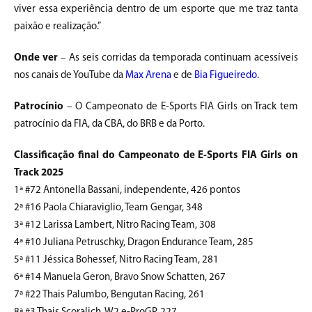
viver essa experiência dentro de um esporte que me traz tanta
paixão e realização.”
Onde ver
– As seis corridas da temporada continuam acessíveis
nos canais de YouTube da
Max Arena
e de
Bia Figueiredo
.
Patrocínio
– O Campeonato de E-Sports FIA Girls on Track tem
patrocínio da FIA, da CBA, do BRB e da Porto.
Classificação final do Campeonato de E-Sports FIA Girls on
Track 2025
1ª #72 Antonella Bassani, independente, 426 pontos
2ª #16 Paola Chiaraviglio, Team Gengar, 348
3ª #12 Larissa Lambert, Nitro Racing Team, 308
4ª #10 Juliana Petruschky, Dragon Endurance Team, 285
5ª #11 Jéssica Bohessef, Nitro Racing Team, 281
6ª #14 Manuela Geron, Bravo Snow Schatten, 267
7ª #22 Thais Palumbo, Bengutan Racing, 261