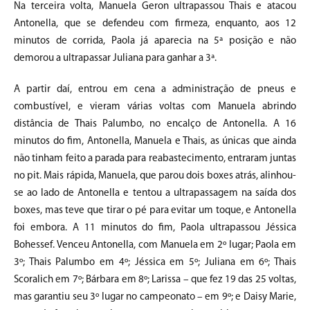
Na terceira volta, Manuela Geron ultrapassou Thais e atacou
Antonella, que se defendeu com firmeza, enquanto, aos 12
minutos de corrida, Paola já aparecia na 5ª posição e não
demorou a ultrapassar Juliana para ganhar a 3ª.
A partir daí, entrou em cena a administração de pneus e
combustível, e vieram várias voltas com Manuela abrindo
distância de Thais Palumbo, no encalço de Antonella. A 16
minutos do fim, Antonella, Manuela e Thais, as únicas que ainda
não tinham feito a parada para reabastecimento, entraram juntas
no pit. Mais rápida, Manuela, que parou dois boxes atrás, alinhou-
se ao lado de Antonella e tentou a ultrapassagem na saída dos
boxes, mas teve que tirar o pé para evitar um toque, e Antonella
foi embora. A 11 minutos do fim, Paola ultrapassou Jéssica
Bohessef. Venceu Antonella, com Manuela em 2º lugar; Paola em
3º; Thais Palumbo em 4º; Jéssica em 5º; Juliana em 6º; Thais
Scoralich em 7º; Bárbara em 8º; Larissa – que fez 19 das 25 voltas,
mas garantiu seu 3º lugar no campeonato – em 9º; e Daisy Marie,