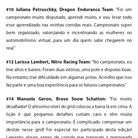
#10 Juliana Petruschky, Dragon Endurance Team
: “Foi um
campeonato muito disputado, aprendi muito, e vou levar todo
esse aprendizado nas minhas corridas reais. Campeonato super
bem organizado, valorizando e incentivando as mulheres no
automobilismo virtual, para um dia quem sabe chegarem no
real.”
#12 Larissa Lambert, Nitro Racing Team:
“No campeonato, eu
tive altos e baixos. Foram duas vitórias, uma pole e disputas boas.
No entanto, tive dificuldade em algumas pistas. Acredito que isso
faz parte e uma boa experiência para os futuros campeonatos.”
#14 Manuela Geron, Bravo Snow Schatten:
“Foi muito
desafiador! O altíssimo nível do grid colocou a barra lá em cima. A
lição é que pequenos detalhes custam caro e têm muita
importância para o campeonato. É complicado compensar um
deslize nesse grid! Foi especial ter participado desta edição!
Lamento alguns azares de corrida que tornaram a temporada