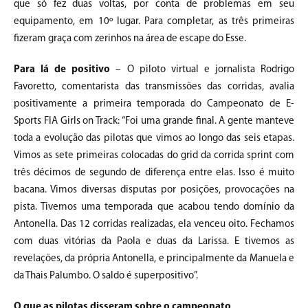
que só fez duas voltas, por conta de problemas em seu
equipamento, em 10º lugar. Para completar, as três primeiras
fizeram graça com zerinhos na área de escape do Esse.
Para lá de positivo
– O piloto virtual e jornalista Rodrigo
Favoretto, comentarista das transmissões das corridas, avalia
positivamente a primeira temporada do Campeonato de E-
Sports FIA Girls on Track: “Foi uma grande final. A gente manteve
toda a evolução das pilotas que vimos ao longo das seis etapas.
Vimos as sete primeiras colocadas do grid da corrida sprint com
três décimos de segundo de diferença entre elas. Isso é muito
bacana. Vimos diversas disputas por posições, provocações na
pista. Tivemos uma temporada que acabou tendo domínio da
Antonella. Das 12 corridas realizadas, ela venceu oito. Fechamos
com duas vitórias da Paola e duas da Larissa. E tivemos as
revelações, da própria Antonella, e principalmente da Manuela e
da Thais Palumbo. O saldo é superpositivo”.
O que as pilotas disseram sobre o campeonato