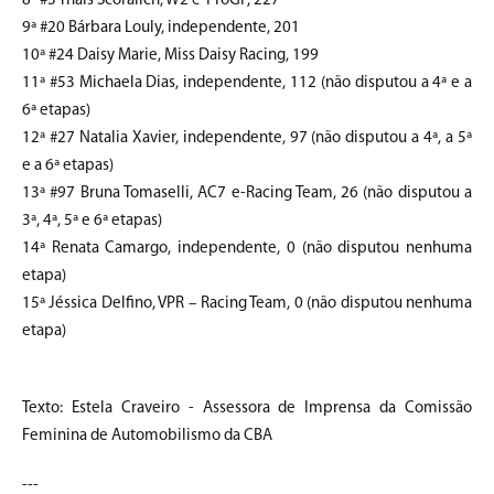
8ª #3 Thais Scoralich, W2 e-ProGP, 227
9ª #20 Bárbara Louly, independente, 201
10ª #24 Daisy Marie, Miss Daisy Racing, 199
11ª #53 Michaela Dias, independente, 112 (não disputou a 4ª e a
6ª etapas)
12ª #27 Natalia Xavier, independente, 97 (não disputou a 4ª, a 5ª
e a 6ª etapas)
13ª #97 Bruna Tomaselli, AC7 e-Racing Team, 26 (não disputou a
3ª, 4ª, 5ª e 6ª etapas)
14ª Renata Camargo, independente, 0 (não disputou nenhuma
etapa)
15ª Jéssica Delfino, VPR – Racing Team, 0 (não disputou nenhuma
etapa)
Texto: Estela Craveiro - Assessora de Imprensa da Comissão
Feminina de Automobilismo da CBA
---