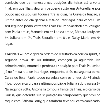
comboio que permaneceu nas posições dianteiras até a volta
final, em que Thais deu um pequeno susto em Antonella, e por
pouco não causou um toque entre as duas, na Curva da Junção, a
última antes de ela ganhar a reta de Interlagos para vencer. Em
seu segundo pódio, estreante Thais Palumbo acabou em 2º lugar,
com Paola em 3º, Manuela em 4º, Larissa em 5º, Bárbara Louly em
6º, Juliana em 7º, Thais Scoralich em 8º, e Daisy Marie em 9º
lugar.
Corrida 2
– Com o grid na ordem do resultado da corrida sprint, a
segunda prova, de 40 minutos, começou já aguerrida. Na
primeira volta, Antonella perdeu a 1ª posição para Thais Palumbo
já no fim da reta de Interlagos, enquanto, atrás, na segunda perna
Curva do Esse, Paola tocou na zebra com os pneus do F4 ainda
frios, rodou e caiu para a última posição, e Juliana subiu para a 3ª.
Na segunda volta, Antonella tomou a frente de Thais, e o carro de
Larissa, que defendia sua 3ª posição no campeonato, quebrou no
toque com Bárbara Louly, que também teve seu carro danificado.