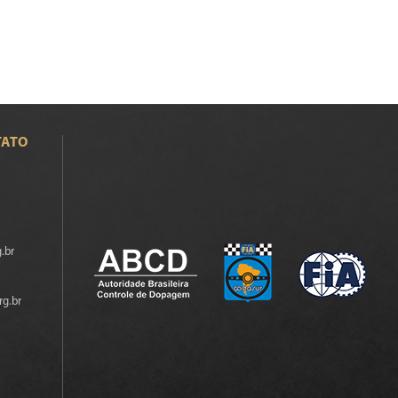
TATO
.br
rg.br