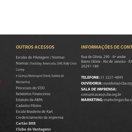
OUTROS ACESSOS
INFORMAÇÕES DE CON
Rua da Glória, 290 - 8º andar
Escolas de Pilotagem / Normas
Bairro Glória - Rio de Janeiro - RJ
Normas
(Trackday, Arrancada, Drift, Rally Cross
20241-180
Contry
e Licença Motorsport Driver, Subida de
TELEFONE:
21 2221-4895
s)
Montanha)
OUVIDORIA:
ouvidoria@cba.org
Processos do STJD
SALA DE IMPRENSA:
Relatórios Financeiros
comunicacao@cba.org.br
Estatuto da ABPA
MARKETING:
marketing@cba.o
Cadastro Pilotos
Escola Brasileira de Kart
Credenciamento de Imprensa
Cartão BRB
Clube de Vantagens