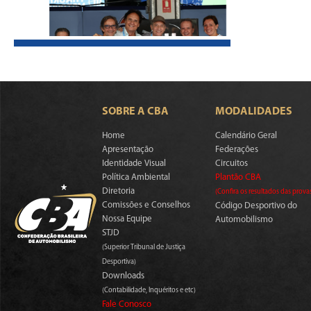
SOBRE A CBA
MODALIDADES
Home
Calendário Geral
Apresentação
Federações
Identidade Visual
Circuitos
Política Ambiental
Plantão CBA
Diretoria
(Confira os resultados das prova
Comissões e Conselhos
Código Desportivo do
Nossa Equipe
Automobilismo
STJD
(Superior Tribunal de Justiça
Desportiva)
Downloads
(Contabilidade, Inquéritos e etc)
Fale Conosco