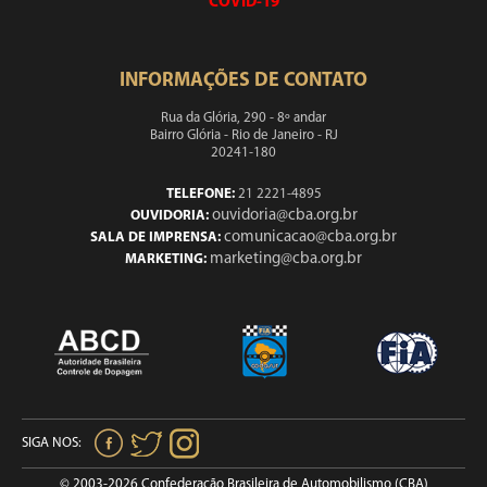
COVID-19
INFORMAÇÕES DE CONTATO
Rua da Glória, 290 - 8º andar
Bairro Glória - Rio de Janeiro - RJ
20241-180
TELEFONE:
21 2221-4895
ouvidoria@cba.org.br
OUVIDORIA:
comunicacao@cba.org.br
SALA DE IMPRENSA:
marketing@cba.org.br
MARKETING:
SIGA NOS:
© 2003-2026 Confederação Brasileira de Automobilismo (CBA)