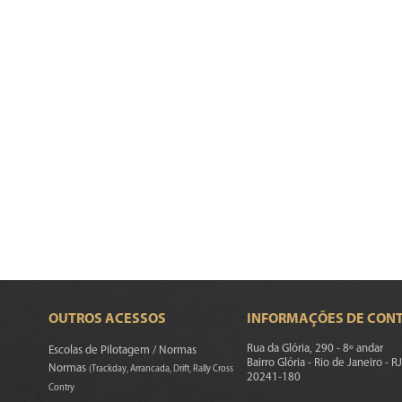
OUTROS ACESSOS
INFORMAÇÕES DE CON
Rua da Glória, 290 - 8º andar
Escolas de Pilotagem / Normas
Bairro Glória - Rio de Janeiro - RJ
Normas
(Trackday, Arrancada, Drift, Rally Cross
20241-180
Contry