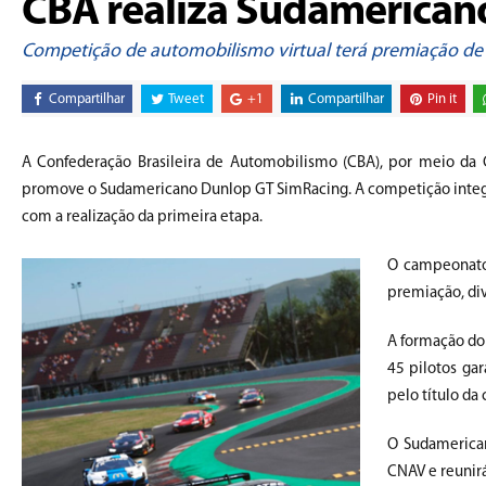
CBA realiza Sudamerican
Competição de automobilismo virtual terá premiação de R$
Compartilhar
Tweet
+1
Compartilhar
Pin it
A Confederação Brasileira de Automobilismo (CBA), por meio da C
promove o Sudamericano Dunlop GT SimRacing. A competição integra o
com a realização da primeira etapa.
O campeonato 
premiação, div
A formação do 
45 pilotos gar
pelo título da
O Sudamerica
CNAV e reunirá