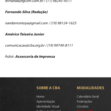
fernanda@fgcom.com.br / (11) 98245-4511
Fernando Silva (Redação)
nandomontoya@gmail.com / (19) 98124-1625
Américo Teixeira Junior
comunicacao@cba.org.br / (19) 99749-8111
Autor:
Assessoria de Imprensa
SOBRE A CBA
MODALIDADES
Home
Calendário Geral
Apresentação
Federações
Identidade Visual
Circuitos