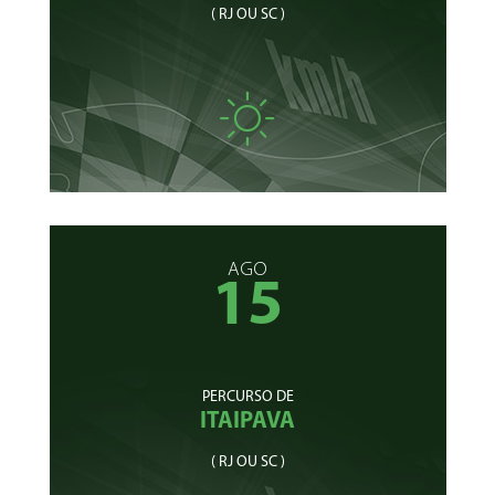
( RJ OU SC )
AGO
15
PERCURSO DE
ITAIPAVA
( RJ OU SC )