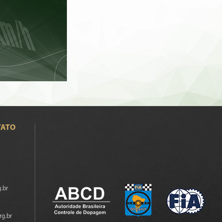
TATO
.br
rg.br