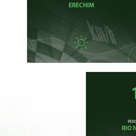
ERECHIM
PER
RIO 