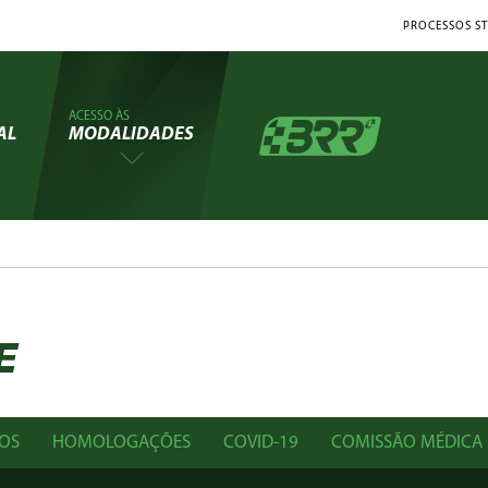
PROCESSOS ST
ACESSO ÀS
AL
MODALIDADES
E
OS
HOMOLOGAÇÕES
COVID-19
COMISSÃO MÉDICA