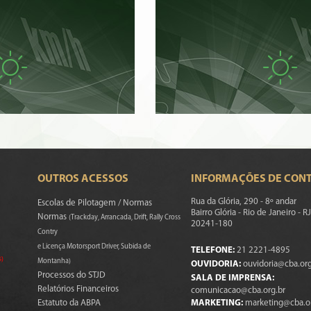
OUTROS ACESSOS
INFORMAÇÕES DE CON
Rua da Glória, 290 - 8º andar
Escolas de Pilotagem / Normas
Bairro Glória - Rio de Janeiro - RJ
Normas
(Trackday, Arrancada, Drift, Rally Cross
20241-180
Contry
e Licença Motorsport Driver, Subida de
TELEFONE:
21 2221-4895
s)
Montanha)
OUVIDORIA:
ouvidoria@cba.org
Processos do STJD
SALA DE IMPRENSA:
Relatórios Financeiros
comunicacao@cba.org.br
Estatuto da ABPA
MARKETING:
marketing@cba.o