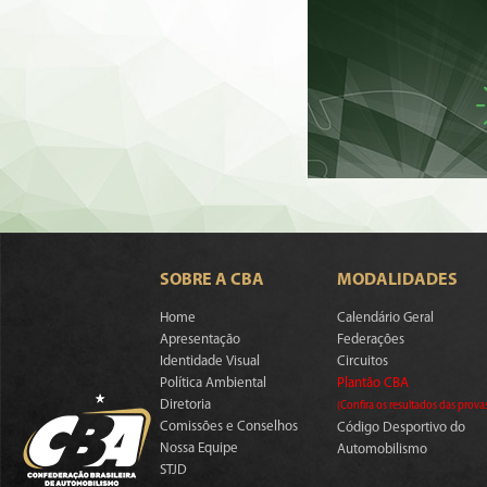
SOBRE A CBA
MODALIDADES
Home
Calendário Geral
Apresentação
Federações
Identidade Visual
Circuitos
Política Ambiental
Plantão CBA
Diretoria
(Confira os resultados das prova
Comissões e Conselhos
Código Desportivo do
Nossa Equipe
Automobilismo
STJD