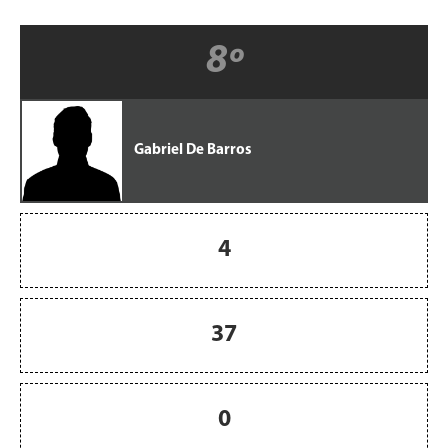
8º
Gabriel De Barros
4
37
0