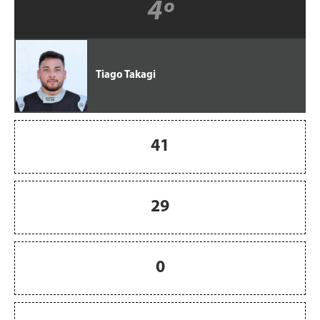
4º
Tiago Takagi
41
29
0