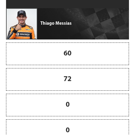
Thiago Messias
60
72
0
0