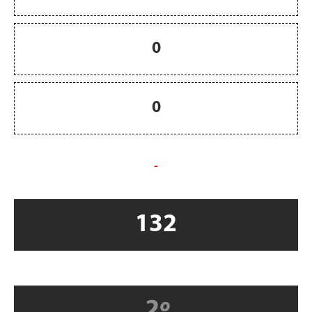
0
0
-
132
2º