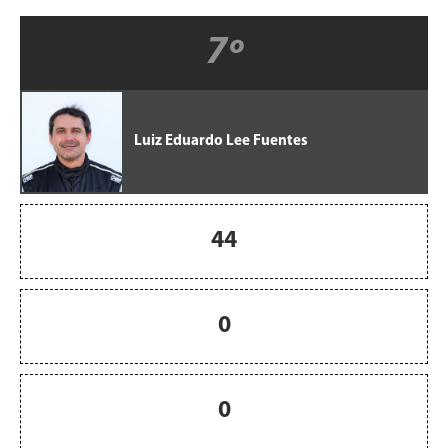
7º
Luiz Eduardo Lee Fuentes
44
0
0