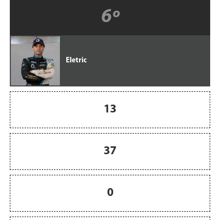
6º
Eletric
13
37
0