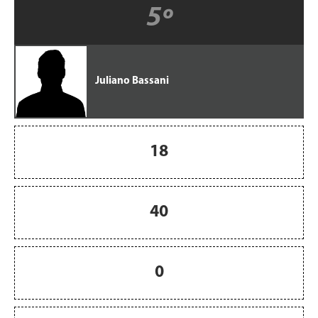
5º
Juliano Bassani
18
40
0