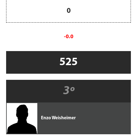
0
-0.0
525
3º
Enzo Weisheimer