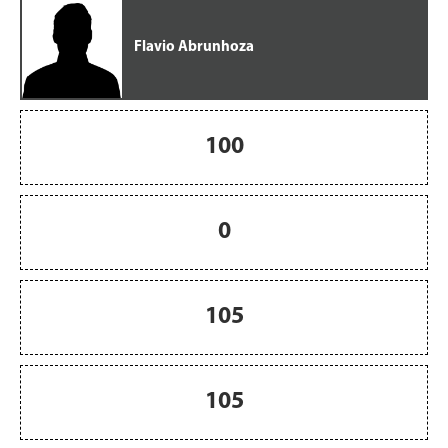
Flavio Abrunhoza
100
0
105
105