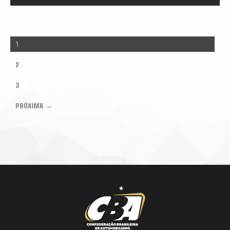
1
2
3
PRÓXIMA →