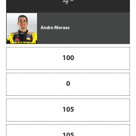
4º
Andre Moraes
100
0
105
105