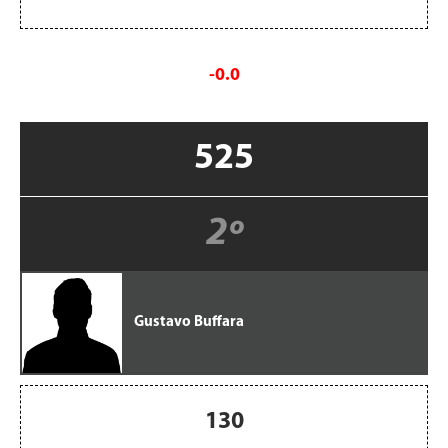
-0.0
525
2º
Gustavo Buffara
130