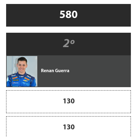
580
2º
Renan Guerra
130
130