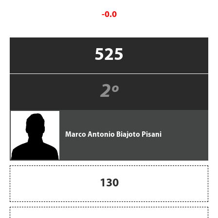
-0.0
525
2º
Marco Antonio Biajoto Pisani
130