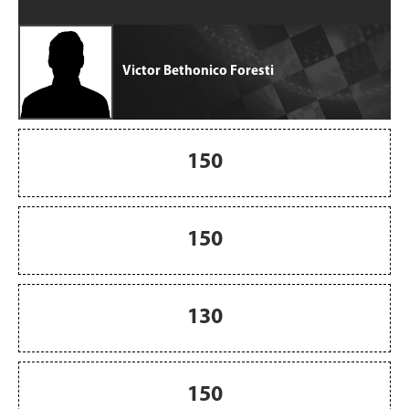
Victor Bethonico Foresti
150
150
130
150