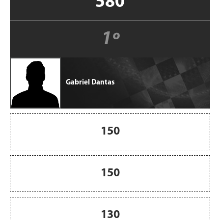
580
1º
Gabriel Dantas
150
150
130