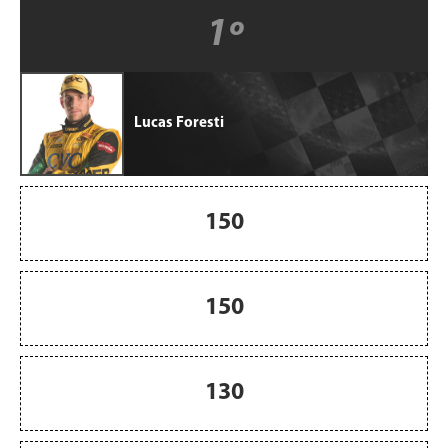
1º
Lucas Foresti
150
150
130