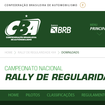
CONFEDERAÇÃO BRASILEIRA DE AUTOMOBILISMO
MENU
PRINCIP
HOME
RALLY DE REGULARIDADE 4X4
DOWNLOADS
CAMPEONATO NACIONAL
RALLY DE REGULARID
HOME
PILOTOS
CLASSIFICAÇÕES
REGULAMENT