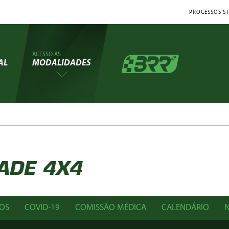
PROCESSOS ST
ACESSO ÀS
AL
MODALIDADES
ADE 4X4
OS
COVID-19
COMISSÃO MÉDICA
CALENDÁRIO
N