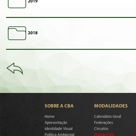
2019
2018
SOBRE A CBA
MODALIDADES
Home
Calendário Geral
Apresentação
Federações
Identidade Visual
Circuitos
Política Ambiental
Plantão CBA