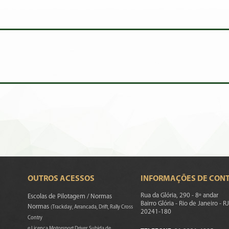
OUTROS ACESSOS
INFORMAÇÕES DE CON
Rua da Glória, 290 - 8º andar
Escolas de Pilotagem / Normas
Bairro Glória - Rio de Janeiro - RJ
Normas
(Trackday, Arrancada, Drift, Rally Cross
20241-180
Contry
e Licença Motorsport Driver, Subida de