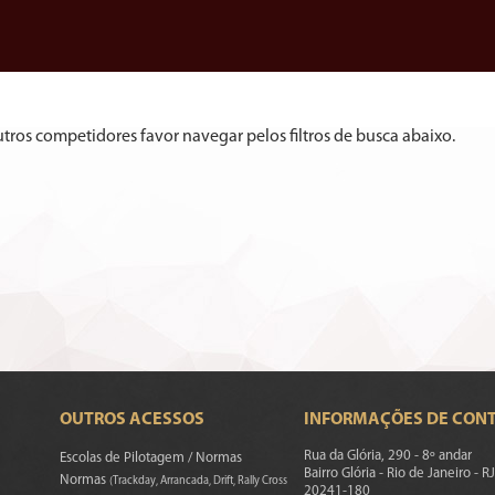
utros competidores favor navegar pelos filtros de busca abaixo.
OUTROS ACESSOS
INFORMAÇÕES DE CON
Rua da Glória, 290 - 8º andar
Escolas de Pilotagem / Normas
Bairro Glória - Rio de Janeiro - RJ
Normas
(Trackday, Arrancada, Drift, Rally Cross
20241-180