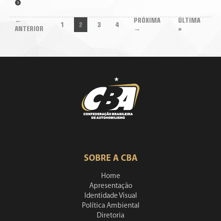
←
PRÓXIMA
ÚLTIMA
1
2
3
4
ANTERIOR
→
»
SOBRE A CBA
Home
Apresentação
Identidade Visual
Política Ambiental
Diretoria