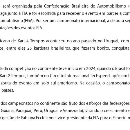
 será organizada pela Confederação Brasileira de Automobilismo (
vaga junto à FIA e foi escolhida para receber o evento em parceria co
omobilismo (FGA). Por ser um campeonato internacional, a disputa seg
tações dos eventos FIA.
ricano de Kart 4 Tempos aconteceu no ano passado no Uruguai, com
tos, entre eles 25 kartistas brasileiros, que fizeram bonito, conquist
 da competição no continente teve início em 2024, quando o Brasil foi
Kart 2 Tempos, também no Circuito Internacional Techspeed, após um h
isputa do evento em solo sul-americano. Na ocasião, o campeonat
 países.
s dos campeonatos no continente são fruto dos esforços das federações
r, Guiana, Paraguai, Peru, Uruguai e Venezuela), visando o crescimento
 gestão de Fabiana Ecclestone, vice-presidente da FIA para o Esporte 