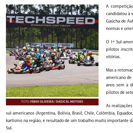
A competição
candidatou à 
Gaúcha de Aut
normas e orien
O 1º Sul-ame
pilotos inscri
vitórias.
Mas a retomada
americano de 
anos sem a d
pilotos de sete
FOTO:
FÁBIO OLIVEIRA / RADICAL MOTORS
As realizaçõe
sul-americanos (Argentina, Bolívia, Brasil, Chile, Colômbia, Equado
kartismo na região, e resultado de um trabalho muito importante da
Sul.