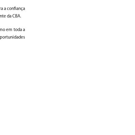
a a confiança
nte da CBA.
smo em toda a
oportunidades