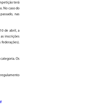
mpetição terá
as. No caso do
 passado, nas
0 de abril, a
as inscrições
 federações).
 categoria. Os
m regulamento
df