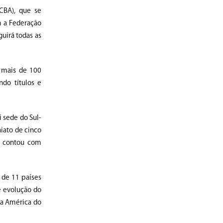
CBA), que se
m a Federação
uirá todas as
 mais de 100
ando títulos e
 sede do Sul-
iato de cinco
o contou com
 de 11 países
 e evolução do
na América do