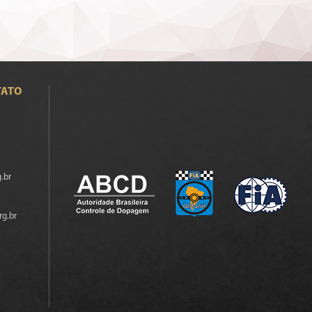
TATO
.br
rg.br