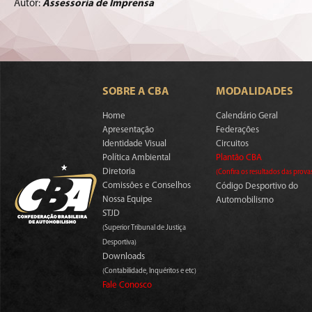
Autor:
Assessoria de Imprensa
SOBRE A CBA
MODALIDADES
Home
Calendário Geral
Apresentação
Federações
Identidade Visual
Circuitos
Política Ambiental
Plantão CBA
Diretoria
(Confira os resultados das prova
Comissões e Conselhos
Código Desportivo do
Nossa Equipe
Automobilismo
STJD
(Superior Tribunal de Justiça
Desportiva)
Downloads
(Contabilidade, Inquéritos e etc)
Fale Conosco