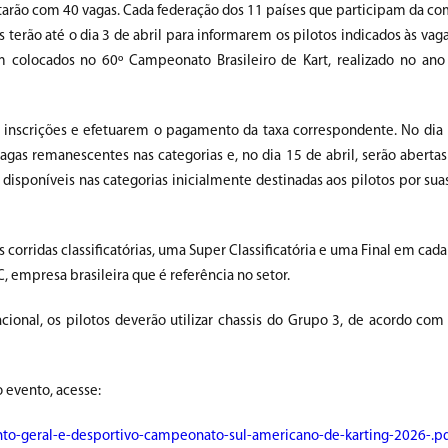
tarão com 40 vagas. Cada federação dos 11 países que participam da co
s terão até o dia 3 de abril para informarem os pilotos indicados às vag
em colocados no 60º Campeonato Brasileiro de Kart, realizado no ano
as inscrições e efetuarem o pagamento da taxa correspondente. No dia 1
agas remanescentes nas categorias e, no dia 15 de abril, serão abertas 
disponíveis nas categorias inicialmente destinadas aos pilotos por suas
corridas classificatórias, uma Super Classificatória e uma Final em cada
, empresa brasileira que é referência no setor.
cional, os pilotos deverão utilizar chassis do Grupo 3, de acordo co
 evento, acesse:
nto-geral-e-desportivo-campeonato-sul-americano-de-karting-2026-.p