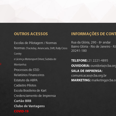
OUTROS ACESSOS
INFORMAÇÕES DE CON
Rua da Glória, 290 - 8º andar
Escolas de Pilotagem / Normas
Bairro Glória - Rio de Janeiro - RJ
Normas
(Trackday, Arrancada, Drift, Rally Cross
20241-180
Contry
e Licença Motorsport Driver, Subida de
TELEFONE:
21 2221-4895
s)
Montanha)
OUVIDORIA:
ouvidoria@cba.org
Processos do STJD
SALA DE IMPRENSA:
Relatórios Financeiros
comunicacao@cba.org.br
Estatuto da ABPA
MARKETING:
marketing@cba.o
Cadastro Pilotos
Escola Brasileira de Kart
Credenciamento de Imprensa
Cartão BRB
Clube de Vantagens
COVID-19