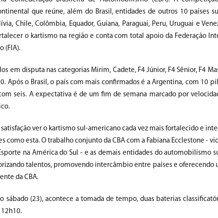
tinental que reúne, além do Brasil, entidades de outros 10 países s
lívia, Chile, Colômbia, Equador, Guiana, Paraguai, Peru, Uruguai e Ven
rtalecer o kartismo na região e conta com total apoio da Federação Int
 (FIA).
ulos em disputa nas categorias Mirim, Cadete, F4 Júnior, F4 Sênior, F4 Ma
0. Após o Brasil, o país com mais confirmados é a Argentina, com 10 pi
com seis. A expectativa é de um fim de semana marcado por velocid
ico.
satisfação ver o kartismo sul-americano cada vez mais fortalecido e int
s como esta. O trabalho conjunto da CBA com a Fabiana Ecclestone - vi
 Esporte na América do Sul - e as demais entidades do automobilismo s
rizando talentos, promovendo intercâmbio entre países e oferecendo 
dente da CBA.
. No sábado (23), acontece a tomada de tempo, duas baterias classificató
s 12h10.