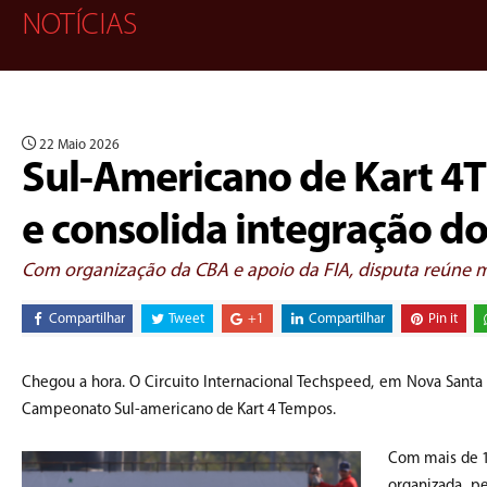
NOTÍCIAS
22 Maio 2026
Sul-Americano de Kart 4T
e consolida integração d
Com organização da CBA e apoio da FIA, disputa reúne m
Compartilhar
Tweet
+1
Compartilhar
Pin it
Chegou a hora. O Circuito Internacional Techspeed, em Nova Santa Ri
Campeonato Sul-americano de Kart 4 Tempos.
Com mais de 14
organizada p