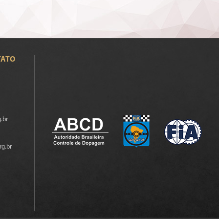
TATO
.br
rg.br