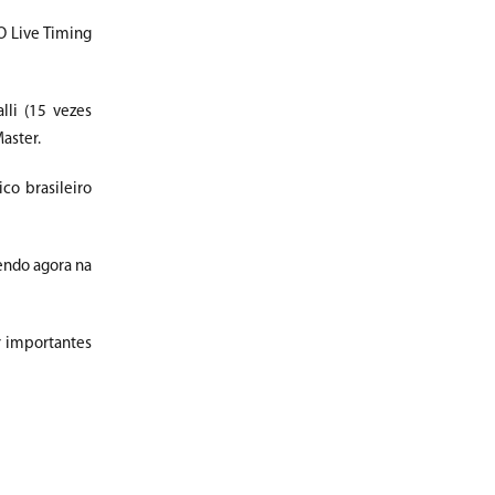
 O Live Timing
lli (15 vezes
aster.
co brasileiro
endo agora na
r importantes