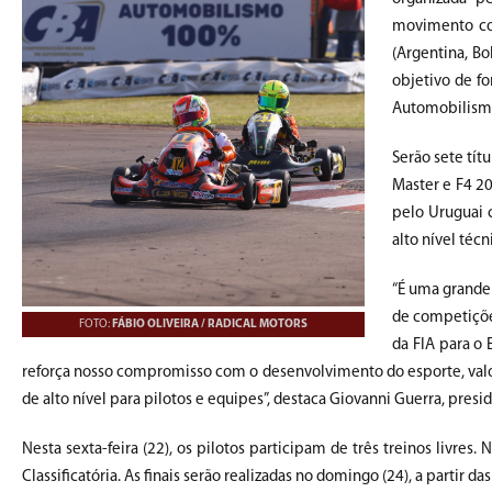
movimento con
(Argentina, Bo
objetivo de fo
Automobilismo
Serão sete tít
Master e F4 20
pelo Uruguai 
alto nível técn
“É uma grande 
de competiçõe
FOTO:
FÁBIO OLIVEIRA / RADICAL MOTORS
da FIA para o
reforça nosso compromisso com o desenvolvimento do esporte, valo
de alto nível para pilotos e equipes”, destaca Giovanni Guerra, presi
Nesta sexta-feira (22), os pilotos participam de três treinos livres
Classificatória. As finais serão realizadas no domingo (24), a partir da