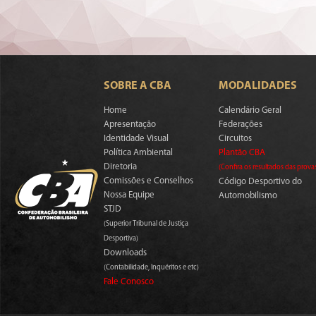
SOBRE A CBA
MODALIDADES
Home
Calendário Geral
Apresentação
Federações
Identidade Visual
Circuitos
Política Ambiental
Plantão CBA
Diretoria
(Confira os resultados das prova
Comissões e Conselhos
Código Desportivo do
Nossa Equipe
Automobilismo
STJD
(Superior Tribunal de Justiça
Desportiva)
Downloads
(Contabilidade, Inquéritos e etc)
Fale Conosco