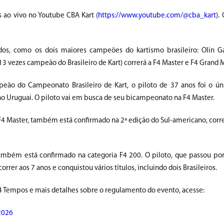
 ao vivo no Youtube CBA Kart (
https://www.youtube.com/@cba_kart
).
dos, como os dois maiores campeões do kartismo brasileiro: Olin Ga
(13 vezes campeão do Brasileiro de Kart) correrá a F4 Master e F4 Grand M
peão do Campeonato Brasileiro de Kart, o piloto de 37 anos foi o úni
o Uruguai. O piloto vai em busca de seu bicampeonato na F4 Master.
F4 Master, também está confirmado na 2ª edição do Sul-americano, corr
também está confirmado na categoria F4 200. O piloto, que passou po
rrer aos 7 anos e conquistou vários títulos, incluindo dois Brasileiros.
4 Tempos e mais detalhes sobre o regulamento do evento, acesse:
2026