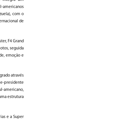
ul-americanos
ezuela), com o
ernacional de
ster, F4 Grand
lotos, seguida
ade, emoção e
egrado através
ce-presidente
ul-americano,
uma estrutura
rias e a Super