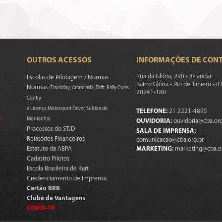
OUTROS ACESSOS
INFORMAÇÕES DE CON
Rua da Glória, 290 - 8º andar
Escolas de Pilotagem / Normas
Bairro Glória - Rio de Janeiro - RJ
Normas
(Trackday, Arrancada, Drift, Rally Cross
20241-180
Contry
e Licença Motorsport Driver, Subida de
TELEFONE:
21 2221-4895
s)
Montanha)
OUVIDORIA:
ouvidoria@cba.org
Processos do STJD
SALA DE IMPRENSA:
Relatórios Financeiros
comunicacao@cba.org.br
Estatuto da ABPA
MARKETING:
marketing@cba.o
Cadastro Pilotos
Escola Brasileira de Kart
Credenciamento de Imprensa
Cartão BRB
Clube de Vantagens
COVID-19