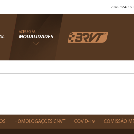
PROCESSOS ST
ACESSO ÀS
AL
MODALIDADES
OS
HOMOLOGAÇÕES CNVT
COVID-19
COMISSÃO M