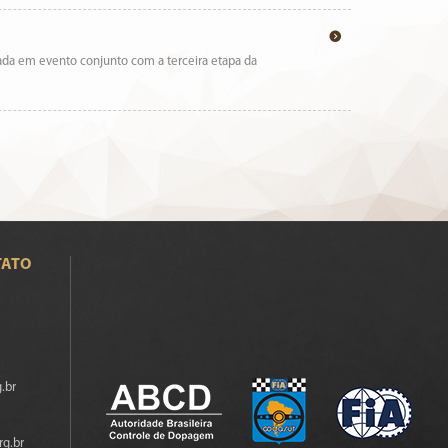
izada em evento conjunto com a terceira etapa da
TATO
.br
rg.br