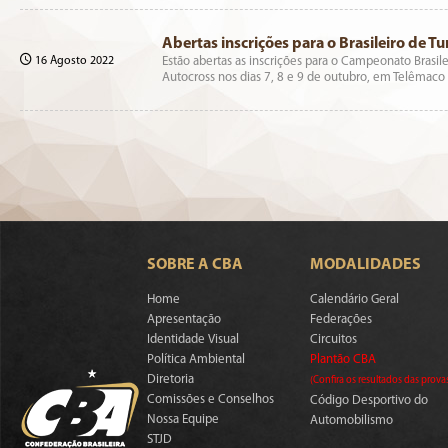
Abertas inscrições para o Brasileiro de T
16 Agosto 2022
Estão abertas as inscrições para o Campeonato Brasile
Autocross nos dias 7, 8 e 9 de outubro, em Telêmac
SOBRE A CBA
MODALIDADES
Home
Calendário Geral
Apresentação
Federações
Identidade Visual
Circuitos
Política Ambiental
Plantão CBA
Diretoria
(Confira os resultados das prova
Comissões e Conselhos
Código Desportivo do
Nossa Equipe
Automobilismo
STJD