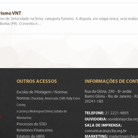
urismo VNT
iro de Velocidade na Terra, categoria Turismo. A disputa, em etapa única, será real
o Borba (PR). O evento é…
OUTROS ACESSOS
INFORMAÇÕES DE CON
Rua da Glória, 290 - 8º andar
Escolas de Pilotagem / Normas
Bairro Glória - Rio de Janeiro - RJ
Normas
(Trackday, Arrancada, Drift, Rally Cross
20241-180
Contry
e Licença Motorsport Driver, Subida de
TELEFONE:
21 2221-4895
s)
Montanha)
OUVIDORIA:
ouvidoria@cba.org
Processos do STJD
SALA DE IMPRENSA:
Relatórios Financeiros
comunicacao@cba.org.br
Estatuto da ABPA
MARKETING:
marketing@cba.o