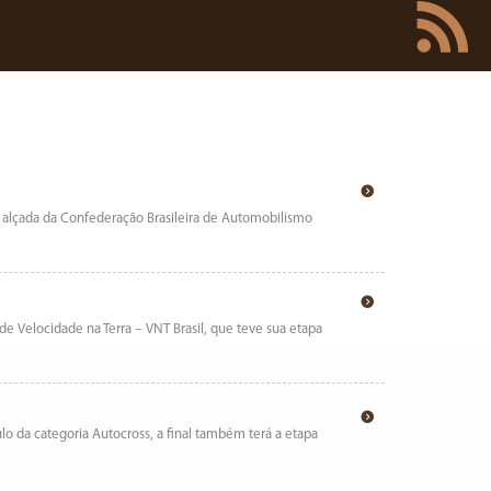
b alçada da Confederação Brasileira de Automobilismo
e Velocidade na Terra – VNT Brasil, que teve sua etapa
ulo da categoria Autocross, a final também terá a etapa