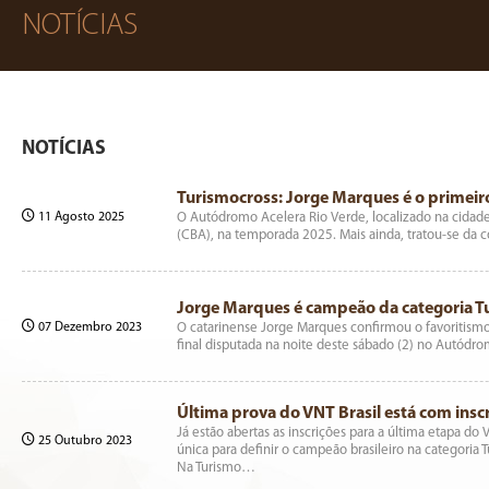
NOTÍCIAS
NOTÍCIAS
Turismocross: Jorge Marques é o primei
11 Agosto 2025
O Autódromo Acelera Rio Verde, localizado na cidade
(CBA), na temporada 2025. Mais ainda, tratou-se da
Jorge Marques é campeão da categoria Tu
07 Dezembro 2023
O catarinense Jorge Marques confirmou o favoritismo 
final disputada na noite deste sábado (2) no Autód
Última prova do VNT Brasil está com insc
Já estão abertas as inscrições para a última etapa do
25 Outubro 2023
única para definir o campeão brasileiro na categoria 
Na Turismo…